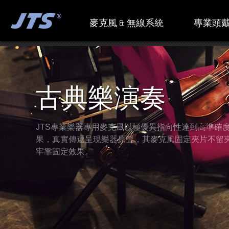
麥克風 & 無線系統
專業頭戴
古典樂演奏
JTS專業樂器專用麥克風以極優異指向性達到高準確
果，真實傳遞呈現樂器原聲，其麥克風固定夾片不留
牢靠固定效果。