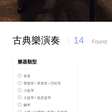
古典樂演奏
14
Found
樂器類型
長笛
雙簧管 / 單簧管 / 巴松管
小提琴
大提琴 / 低音提琴
鋼琴