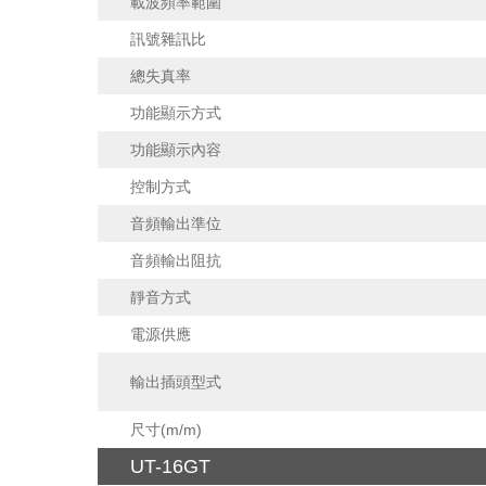
載波頻率範圍
訊號雜訊比
總失真率
功能顯示方式
功能顯示內容
控制方式
音頻輸出準位
音頻輸出阻抗
靜音方式
電源供應
輸出插頭型式
尺寸(m/m)
UT-16GT