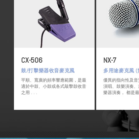
CX-506
NX-7
鼓/打擊樂器收音麥克風
多用途麥克風 (
平順、寬廣的頻率響應範圍，是最
優異的指向性及音
適於中鼓、小鼓或各式敲擊鼓收音
演唱、鼓樂演奏、
之用
樂器演奏， 都是