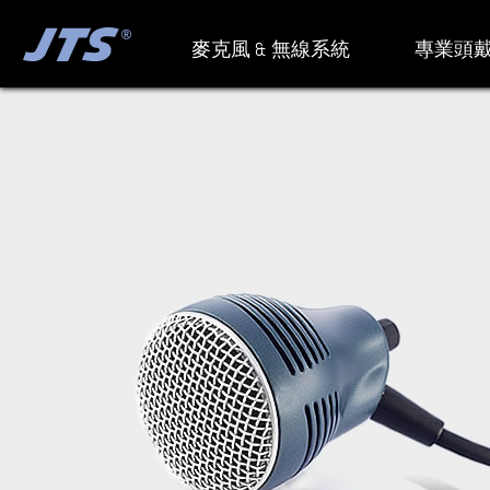
麥克風 & 無線系統
專業頭戴