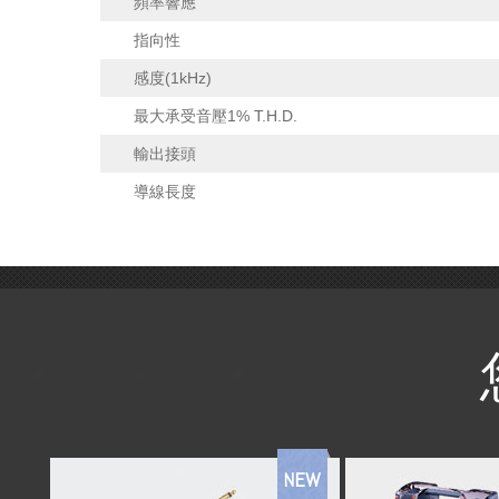
頻率響應
指向性
感度(1kHz)
最大承受音壓1% T.H.D.
輸出接頭
導線長度
NEW