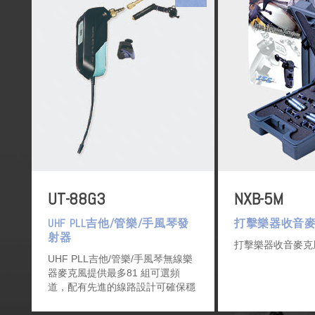
UT-88G3
NXB-5M
UHF PLL吉他/管樂/手風琴發
打擊樂器收音
射器
打擊樂器收音麥
UHF PLL吉他/管樂/手風琴無線樂
器麥克風提供最多81 組可選頻
道，配有先進的線路設計可確保穩
定的訊號輸出及降低雜訊干擾.