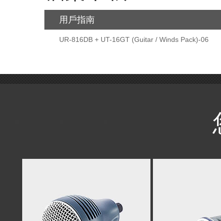
用戶指南
UR-816DB + UT-16GT (Guitar / Winds Pack)-06