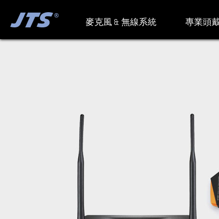
麥克風 & 無線系統
專業頭戴