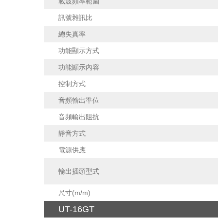
載波頻率範圍
訊號雜訊比
總失真率
功能顯示方式
功能顯示內容
控制方式
音頻輸出準位
音頻輸出阻抗
靜音方式
電源供應
輸出插頭型式
尺寸(m/m)
UT-16GT