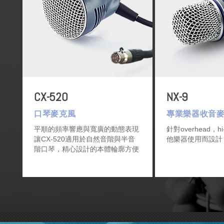
CX-520
NX-9
口琴麥克風
專業樂器收音
平順的頻率響應與寬廣的動態表現
針對overhead，h
讓CX-520適用於自然音階與半音
他樂器使用而設
階口琴，精心設計的本體輪廓方便
樂手找到最佳的共嗚腔體，是專業
口琴表演者的最佳選擇。