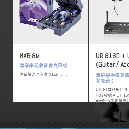
NXB-8M
UR-816D + 
(Guitar / Ac
專業樂器收音麥克風組
Pack)
無線樂器麥克風 (
專業樂器收音麥克風組
琴組合 )
UR-816D UHF 
訊接收機 + UT-16G
他/管樂/手風琴發