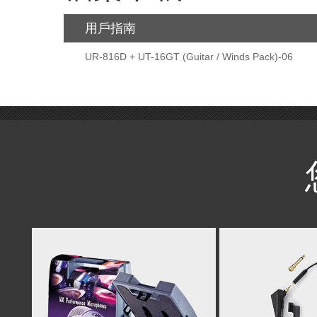
用戶指南
UR-816D + UT-16GT (Guitar / Winds Pack)-06