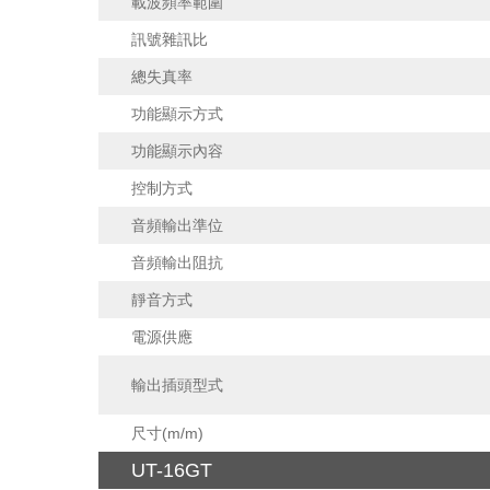
載波頻率範圍
訊號雜訊比
總失真率
功能顯示方式
功能顯示內容
控制方式
音頻輸出準位
音頻輸出阻抗
靜音方式
電源供應
輸出插頭型式
尺寸(m/m)
UT-16GT