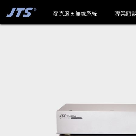
麥克風 & 無線系統
專業頭戴