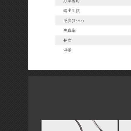
頻率響應
輸出阻抗
感度(1kHz)
失真率
長度
淨重