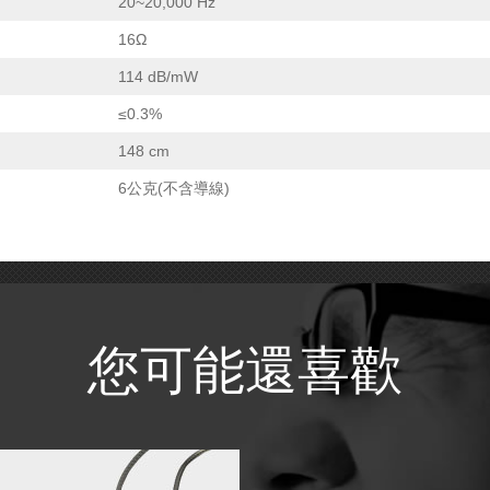
20~20,000 Hz
16Ω
114 dB/mW
≤0.3%
148 cm
6公克(不含導線)
您可能還喜歡