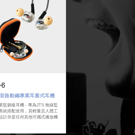
-6
音路動鐵專業耳塞式耳機
業監聽級耳機 - 專為JTS 無線監
系統搭配使用，其輕量且人體工
設計亦是任何其他可攜式播放機
最佳選擇。