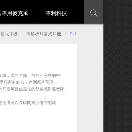
器專用麥克風
專利科技
耳塞式耳機
高解析耳塞式耳機
IE-1
動耳機，產生全頻、自然又完整的中、
呈現所有細節，達到原音重現
小的耳塞可提供最佳的配戴感與聲音隔
讓使用者可以長時間無疲倦的配戴