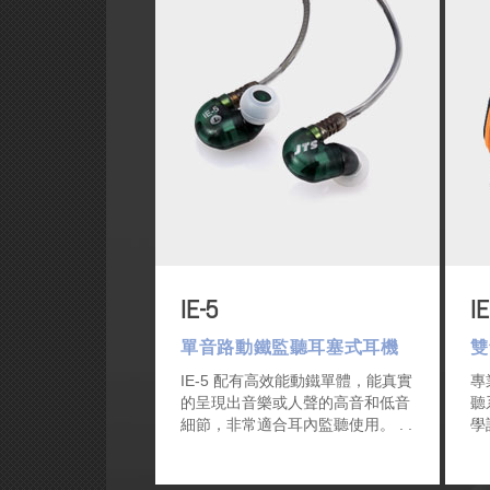
IE-5
IE
單音路動鐵監聽耳塞式耳機
雙
IE-5 配有高效能動鐵單體，能真實
專
的呈現出音樂或人聲的高音和低音
聽
細節，非常適合耳內監聽使用。
學
的