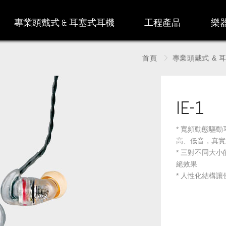
專業頭戴式 & 耳塞式耳機
工程產品
樂
首頁
專業頭戴式 & 
IE-1
* 寬頻動態驅
高、低音，真實
* 三對不同大
絕效果
* 人性化結構