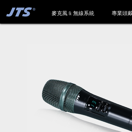
麥克風 & 無線系統
專業頭戴