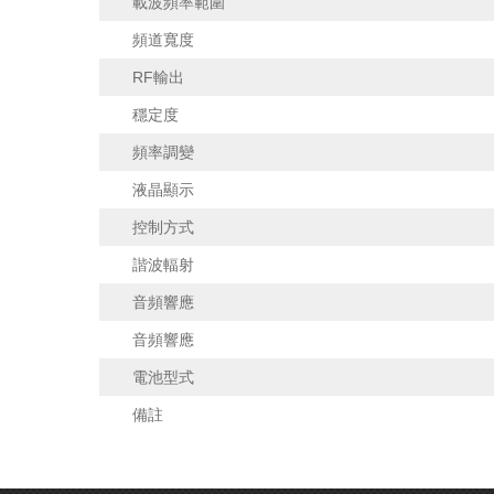
載波頻率範圍
頻道寬度
RF輸出
穩定度
頻率調變
液晶顯示
控制方式
諧波輻射
音頻響應
音頻響應
電池型式
備註