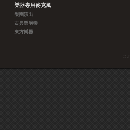
樂器專用麥克風
樂團演出
古典樂演奏
東方樂器
© J