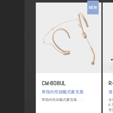
NEW
CM-808UL
R
單指向性頭戴式麥克風
迷
單指向性頭戴式麥克風
全
6
音