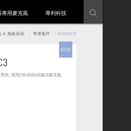
器專用麥克風
專利科技
 & 無線系統
專業配件
8085BC3
NEW
C3
XLR, 黑色, 適用CM-8085頭戴式麥克風.