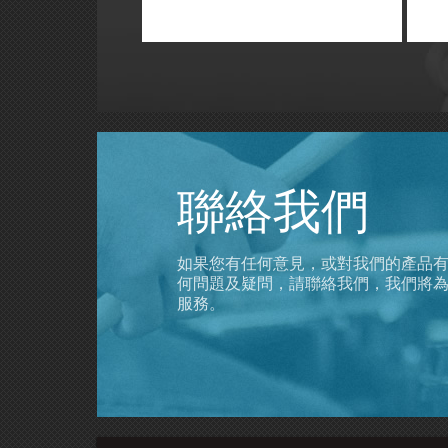
隨
效
麥
的
聯絡我們
如果您有任何意見，或對我們的產品
何問題及疑問，請聯絡我們，我們將
服務。