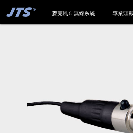
麥克風 & 無線系統
專業頭戴