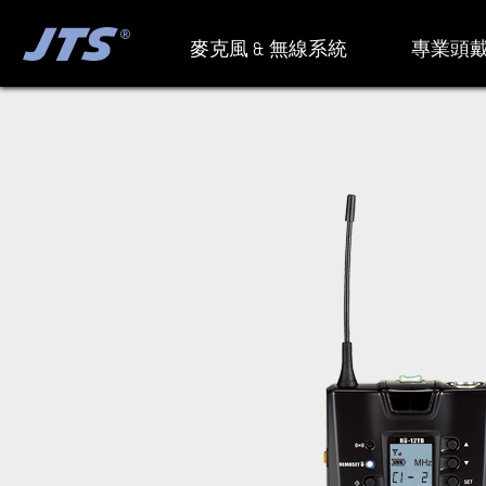
麥克風 & 無線系統
專業頭戴