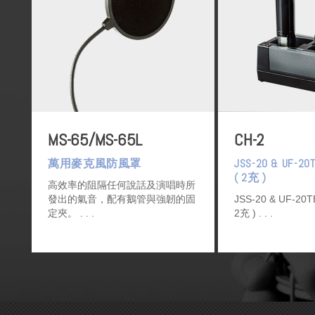
MS-65/MS-65L
CH-2
萬用麥克風防風罩
JSS-20 & UF
( 2充 )
高效率的阻隔任何說話及演唱時所
發出的氣音，配有鵝管與強韌的固
JSS-20 & UF-2
定夾。
2充 )