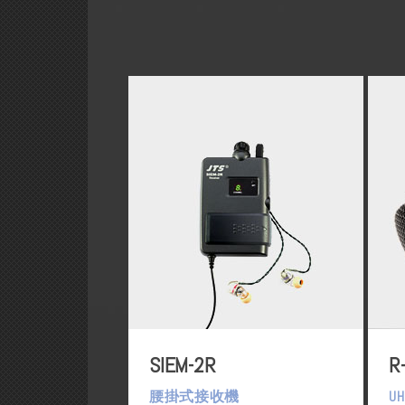
SIEM-2R
R
腰掛式接收機
U