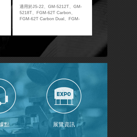
適用於JS-22、GM-5212T、GM-
5218T、FGM-62T Carbon、
FGM-62T Carbon Dual、FGM-
170T Carbon和FGM-170T
Carbon Dual.
據點
展覽資訊