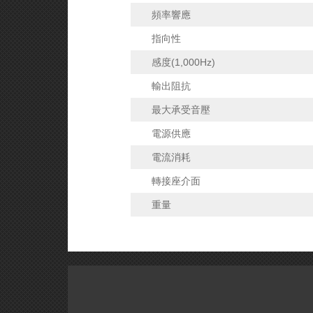
頻率響應
指向性
感度(1,000Hz)
輸出阻抗
最大承受音壓
電源供應
電流消耗
轉接座介面
重量