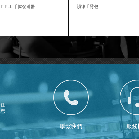
HF PLL 手握發射器
韻律手臂包
有任
為您
聯繫我們
服務