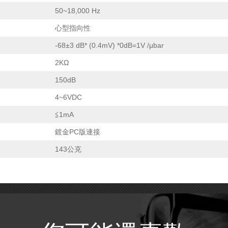
50~18,000 Hz
心型指向性
-68±3 dB* (0.4mV) *0dB=1V /μbar
2KΩ
150dB
4~6VDC
≦1mA
鍍金PC版連接
143公克