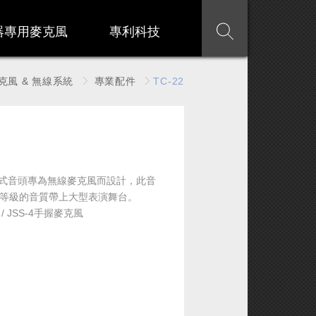
器專用麥克風
專利科技
克風 & 無線系統
專業配件
TC-22
電容式音頭專為無線麥克風而設計，此音
等級的音質帶上大型表演舞台。
0 / JSS-4手握麥克風