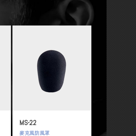
MS-22
麥克風防風罩