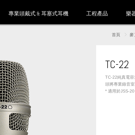
專業頭戴式 & 耳塞式耳機
工程產品
樂
首頁
麥
TC-22
TC-22純真
頭將專業錄音室
* 適用於JSS-2