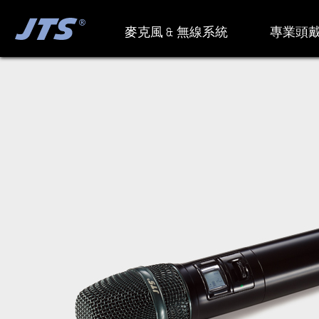
麥克風 & 無線系統
專業頭戴