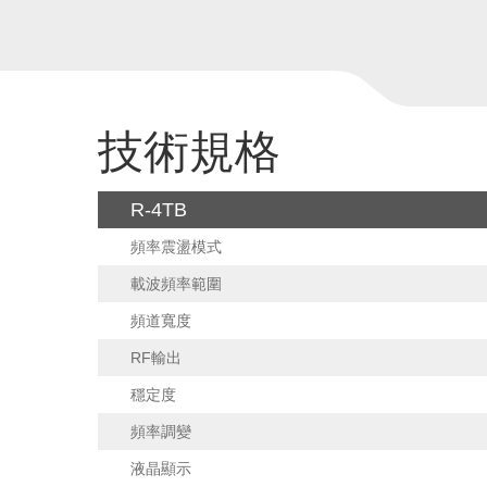
技術規格
R-4TB
頻率震盪模式
載波頻率範圍
頻道寬度
RF輸出
穩定度
頻率調變
液晶顯示