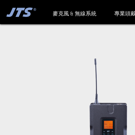
麥克風 & 無線系統
專業頭戴