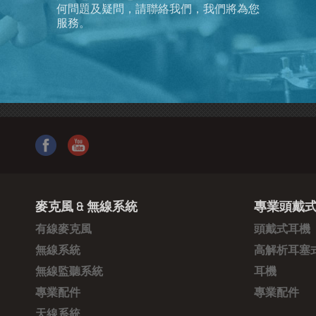
何問題及疑問，請聯絡我們，我們將為您
服務。
麥克風 & 無線系統
專業頭戴式
有線麥克風
頭戴式耳機
無線系統
高解析耳塞
無線監聽系統
耳機
專業配件
專業配件
天線系統