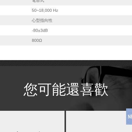
電容式
50~18,000 Hz
心型指向性
-80±3dB
800Ω
您可能還喜歡
N