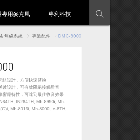
器專用麥克風
專利科技
& 無線系統
專業配件
DMC-8000
000
鋼網組設計，方便快速替換
風係數設計，可有效阻絕接觸雜音
頻率響應特性，可達到最佳收音效果
TH, IN264TH, Mh-8990i, Mh-
(G)i, Mh-8016i, Mh-8000i, e-8TH,