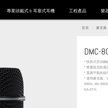
專業頭戴式 & 耳塞式耳機
工程產品
樂
首頁
麥克風 
DMC-8
* 快拆式音頭
* 雙重阻尼防
* 寬廣平順的
* 適用麥克風：IN64
8900i, Mh-8800
KA-8TH.