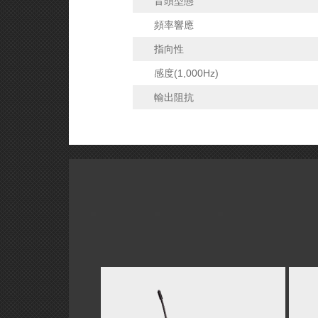
音頭型態
頻率響應
指向性
感度(1,000Hz)
輸出阻抗