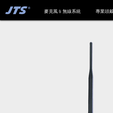
麥克風 & 無線系統
專業頭戴