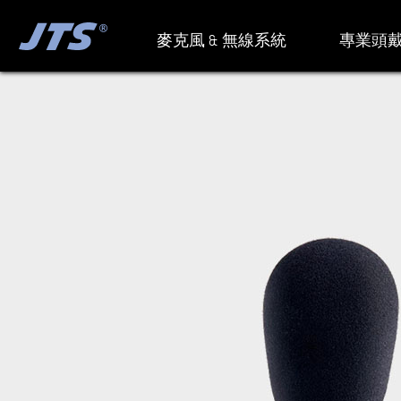
麥克風 & 無線系統
專業頭戴