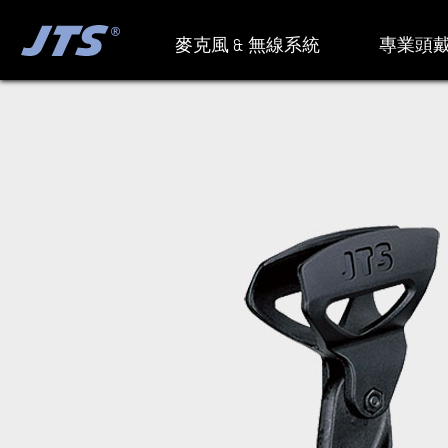
麥克風 & 無線系統
專業頭戴