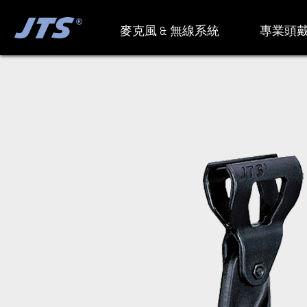
麥克風 & 無線系統
專業頭戴