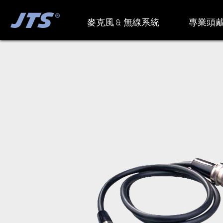
麥克風 & 無線系統
專業頭戴